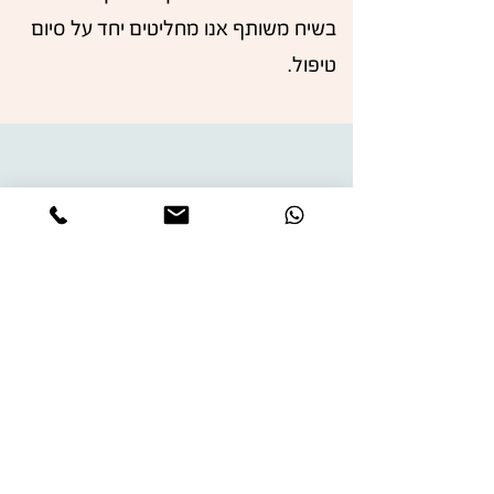
בשיח משותף אנו מחליטים יחד על סיום
טיפול.
"כאמא לילד עם בעיות קשב
והתפרצויות, הרגשתי אובדת
עצות.
ההדרכה ההורית שקיבלתי
ממך שינתה את האופן שבו אני
מבינה את הילד שלי ומגיבה אליו.
היום יש לנו הרבה יותר רגעים של
שקט וחיבור אמיתי".